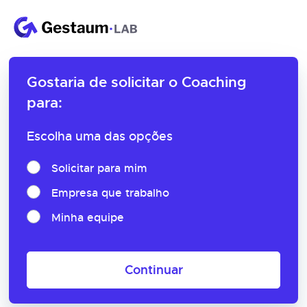
Gostaria de solicitar o
Coaching
para:
Escolha uma das opções
Solicitar para mim
Empresa que trabalho
Minha equipe
Continuar