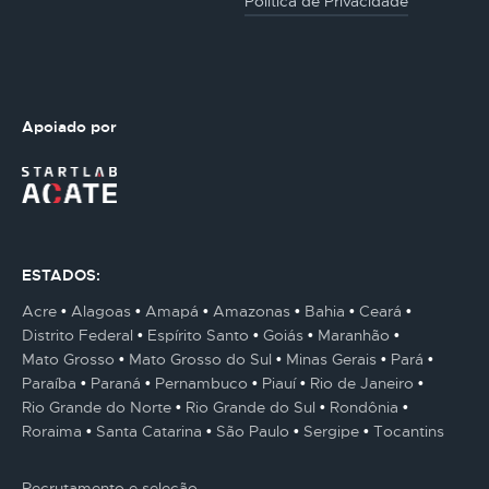
Politica de Privacidade
Apoiado por
ESTADOS:
Acre
Alagoas
Amapá
Amazonas
Bahia
Ceará
Distrito Federal
Espírito Santo
Goiás
Maranhão
Mato Grosso
Mato Grosso do Sul
Minas Gerais
Pará
Paraíba
Paraná
Pernambuco
Piauí
Rio de Janeiro
Rio Grande do Norte
Rio Grande do Sul
Rondônia
Roraima
Santa Catarina
São Paulo
Sergipe
Tocantins
Recrutamento e seleção