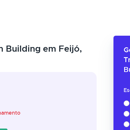
 Building em Feijó,
G
T
B
Es