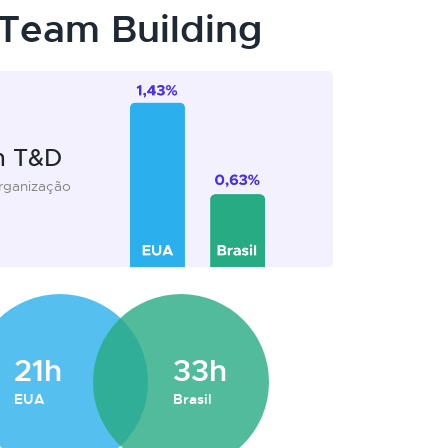
Team Building
m T&D
organização
21h
33h
EUA
Brasil