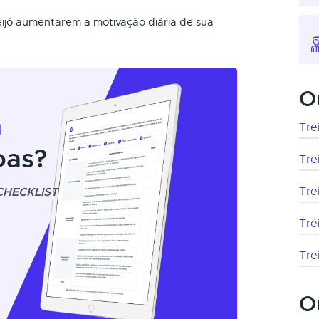
eijó aumentarem a motivação diária de sua
O
m
Tre
oas?
Tre
CHECKLIST
Tre
Tre
Tre
O