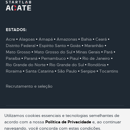
ESTADOS:
Acre
Alagoas
Amapá
Amazonas
Bahia
Ceará
Distrito Federal
Espírito Santo
Goiás
Maranhão
Mato Grosso
Mato Grosso do Sul
Minas Gerais
Pará
Paraíba
Paraná
Pernambuco
Piauí
Rio de Janeiro
Rio Grande do Norte
Rio Grande do Sul
Rondônia
Roraima
Santa Catarina
São Paulo
Sergipe
Tocantins
Recrutamento e seleção
Utilizamos cookies essenciais e tecnologias semelhantes de
acordo com a nossa
Política de Privacidade
e, ao continuar
© Gestaum Lab ® Todos os direitos reservados.
navegando, você concorda com estas condições.