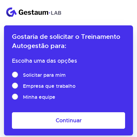
Gostaria de solicitar o
Treinamento
Autogestão para:
Escolha uma das opções
Solicitar para mim
Empresa que trabalho
Minha equipe
Continuar