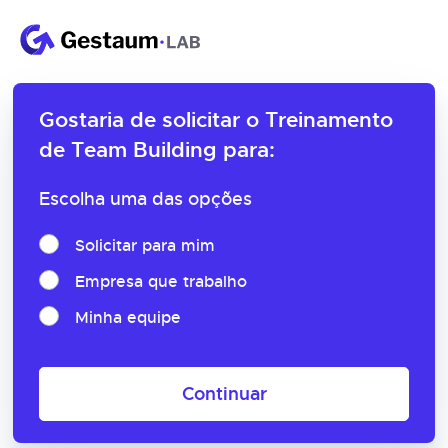
Gostaria de solicitar o
Treinamento
de Team Building para:
Escolha uma das opções
Solicitar para mim
Empresa que trabalho
Minha equipe
Continuar