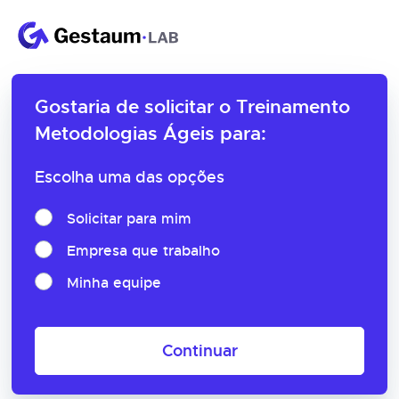
Gostaria de solicitar o
Treinamento
Metodologias Ágeis para:
Escolha uma das opções
Solicitar para mim
Empresa que trabalho
Minha equipe
Continuar