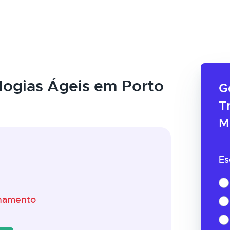
ogias Ágeis em Porto
G
T
M
Es