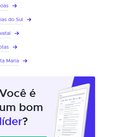
oas
ias do Sul
vataí
otas
ta Maria
Você é
um bom
líder
?