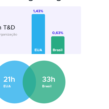
m T&D
organização
21h
33h
EUA
Brasil