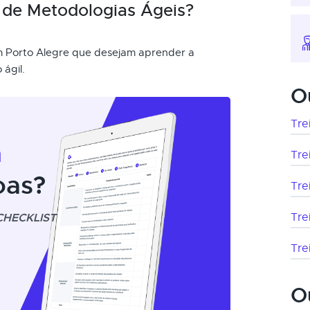
 de Metodologias Ágeis?
em Porto Alegre que desejam aprender a
ágil.
O
Tre
m
Tre
oas?
Tre
CHECKLIST
Tre
Tre
O