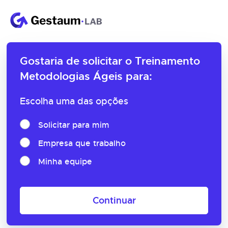
Gostaria de solicitar o
Treinamento
Metodologias Ágeis para:
Escolha uma das opções
Solicitar para mim
Empresa que trabalho
Minha equipe
Continuar