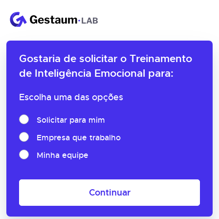
Gostaria de solicitar o
Treinamento
de Inteligência Emocional para:
Escolha uma das opções
Solicitar para mim
Empresa que trabalho
Minha equipe
Continuar