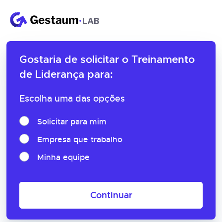
Gostaria de solicitar o
Treinamento
de Liderança para:
Escolha uma das opções
Solicitar para mim
Empresa que trabalho
Minha equipe
Continuar