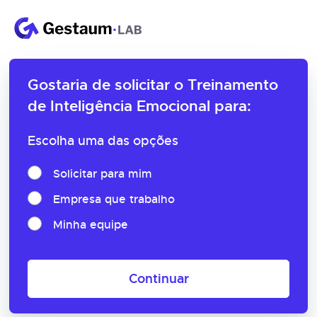
Gostaria de solicitar o
Treinamento
de Inteligência Emocional para:
Escolha uma das opções
Solicitar para mim
Empresa que trabalho
Minha equipe
Continuar