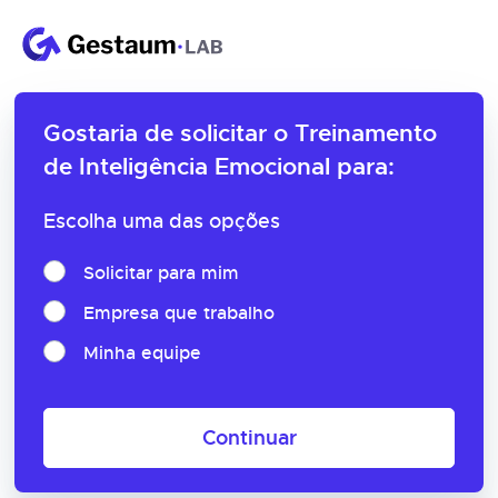
Gostaria de solicitar o
Treinamento
de Inteligência Emocional para:
Escolha uma das opções
Solicitar para mim
Empresa que trabalho
Minha equipe
Continuar