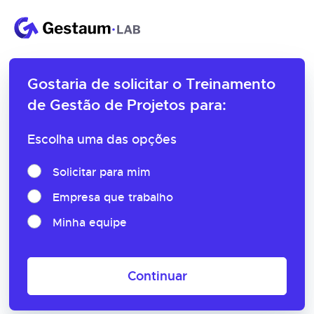
Gostaria de solicitar o
Treinamento
de Gestão de Projetos para:
Escolha uma das opções
Solicitar para mim
Empresa que trabalho
Minha equipe
Continuar