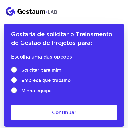
Gostaria de solicitar o
Treinamento
de Gestão de Projetos para:
Escolha uma das opções
Solicitar para mim
Empresa que trabalho
Minha equipe
Continuar