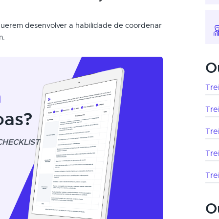
 querem desenvolver a habilidade de coordenar
m.
O
Tre
m
Tre
oas?
Tre
CHECKLIST
Tre
Tre
O