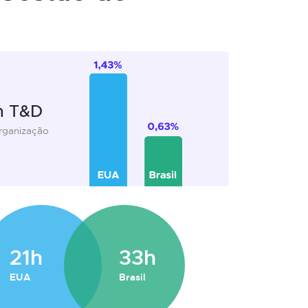
m T&D
organização
21h
33h
EUA
Brasil