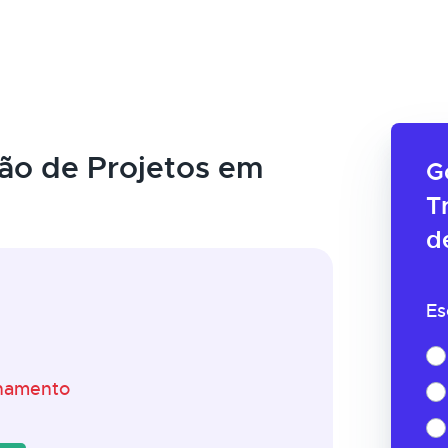
ão de Projetos em
G
T
d
Es