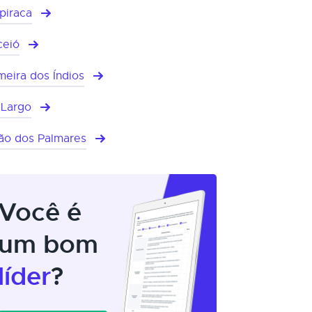
piraca
eió
meira dos Índios
 Largo
ão dos Palmares
Você é
um bom
líder
?