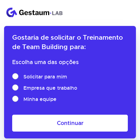
Gostaria de solicitar o
Treinamento
de Team Building para:
Escolha uma das opções
Solicitar para mim
Empresa que trabalho
Minha equipe
Continuar