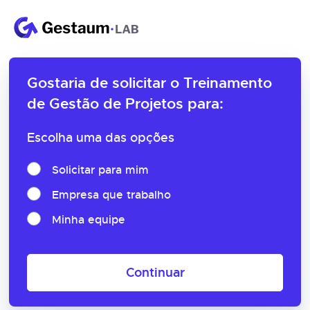
Gostaria de solicitar o
Treinamento
de Gestão de Projetos para:
Escolha uma das opções
Solicitar para mim
Empresa que trabalho
Minha equipe
Continuar