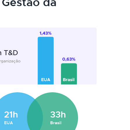
 Gestão da
m T&D
organização
21h
33h
EUA
Brasil