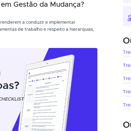
o em Gestão da Mudança?
prenderem a conduzir e implementar
mentas de trabalho e respeito a hierarquias,
O
Tre
Tre
m
Tre
oas?
Tre
CHECKLIST
Tre
O