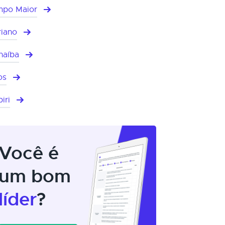
po Maior
riano
naíba
os
piri
Você é
um bom
líder
?