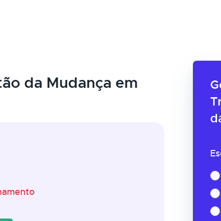
tão da Mudança em
G
T
d
Es