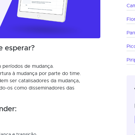
Cam
Flo
Par
e esperar?
Pic
Piri
m períodos de mudança.
tura à mudança por parte do time.
dem ser catalisadores da mudança,
ando-os como disseminadores das
nder:
ança e transição.