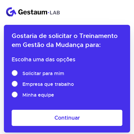
Gostaria de solicitar o
Treinamento
em Gestão da Mudança para:
Escolha uma das opções
Solicitar para mim
Empresa que trabalho
Minha equipe
Continuar