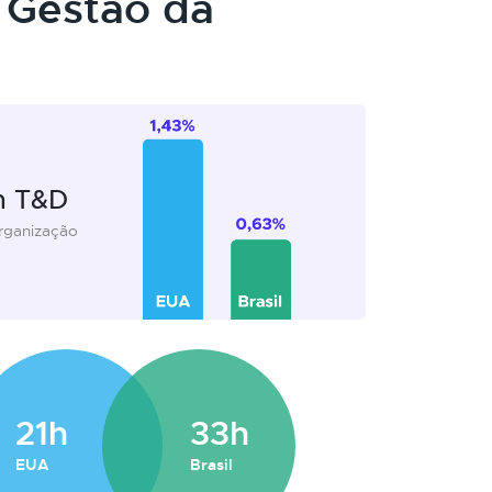
 Gestão da
m T&D
organização
21h
33h
EUA
Brasil