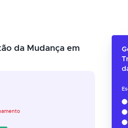
tão da Mudança em
G
T
d
Es