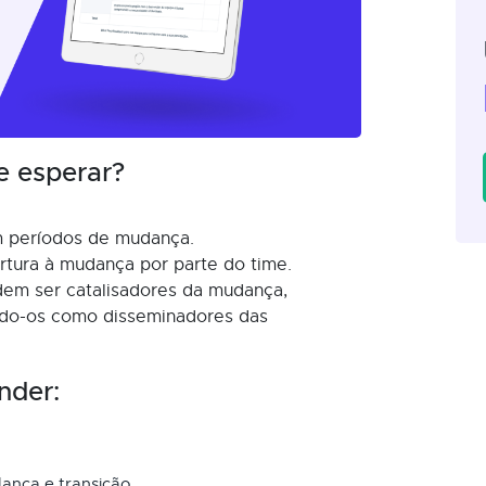
e esperar?
m períodos de mudança.
tura à mudança por parte do time.
dem ser catalisadores da mudança,
ando-os como disseminadores das
nder:
ança e transição.