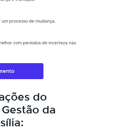
r um processo de mudança.
melhor com períodos de incerteza nas
amento
cações do
 Gestão da
ília: