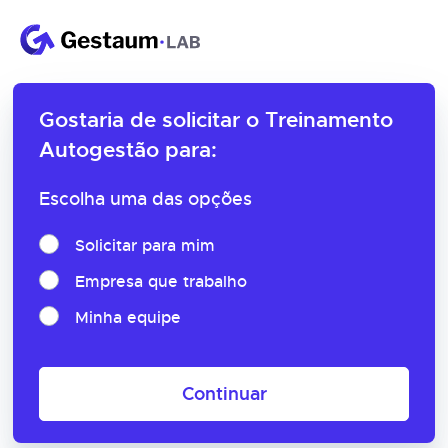
Gostaria de solicitar o
Treinamento
Autogestão para:
Escolha uma das opções
Solicitar para mim
Empresa que trabalho
Minha equipe
Continuar