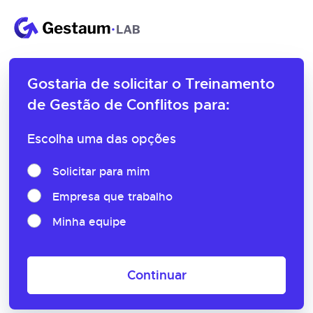
Gostaria de solicitar o
Treinamento
de Gestão de Conflitos para:
Escolha uma das opções
Solicitar para mim
Empresa que trabalho
Minha equipe
Continuar