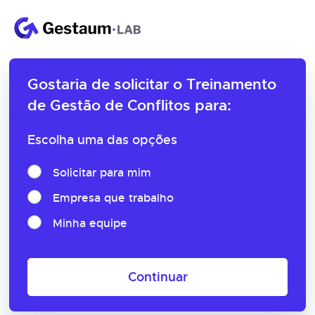
Gostaria de solicitar o
Treinamento
de Gestão de Conflitos para:
Escolha uma das opções
Solicitar para mim
Empresa que trabalho
Minha equipe
Continuar