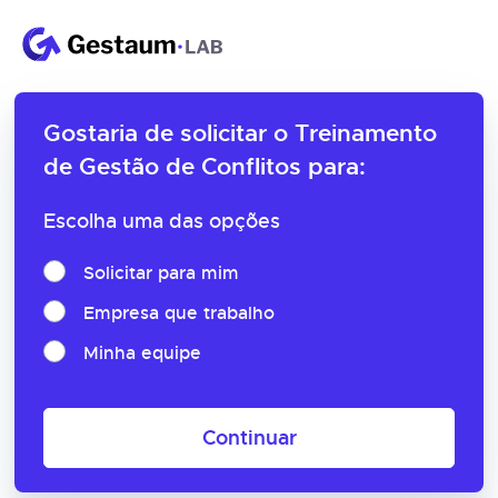
Gostaria de solicitar o
Treinamento
de Gestão de Conflitos para:
Escolha uma das opções
Solicitar para mim
Empresa que trabalho
Minha equipe
Continuar