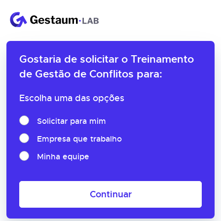
Gostaria de solicitar o
Treinamento
de Gestão de Conflitos para:
Escolha uma das opções
Solicitar para mim
Empresa que trabalho
Minha equipe
Continuar