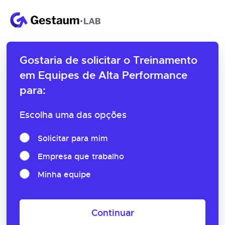
Gostaria de solicitar o
Treinamento
em Equipes de Alta Performance
para:
Escolha uma das opções
Solicitar para mim
Empresa que trabalho
Minha equipe
Continuar