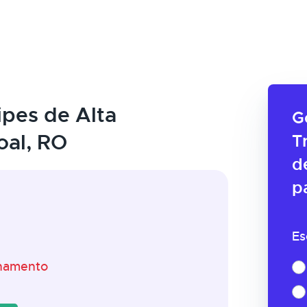
pes de Alta
G
al, RO
T
d
p
Es