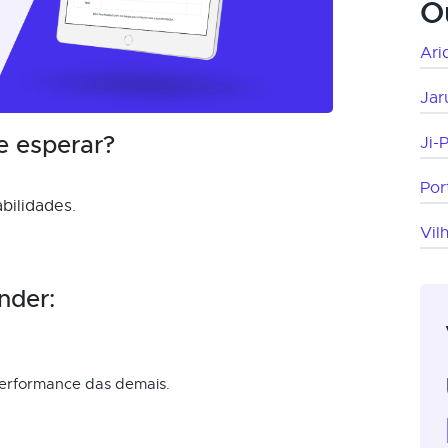
O
Ari
Jar
e esperar?
Ji-
Por
bilidades.
Vil
nder:
performance das demais.