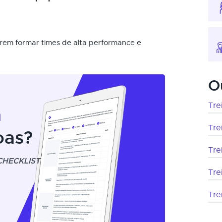
rem formar times de alta performance e
O
Tre
m
Tre
oas?
Tre
CHECKLIST
Tre
Tre