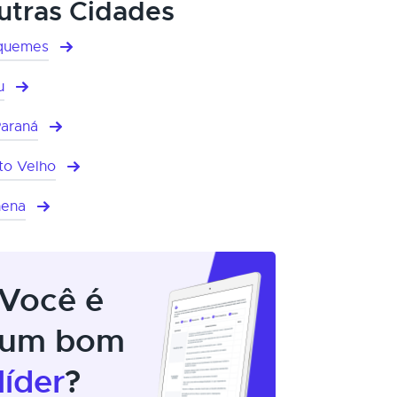
utras Cidades
quemes
u
Paraná
to Velho
hena
Você é
um bom
líder
?