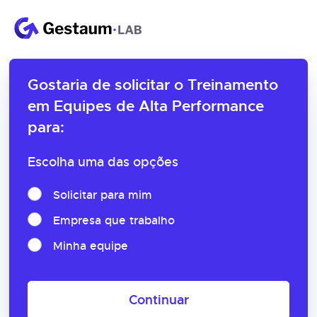
Gostaria de solicitar o
Treinamento
em Equipes de Alta Performance
para:
Escolha uma das opções
Solicitar para mim
Empresa que trabalho
Minha equipe
Continuar