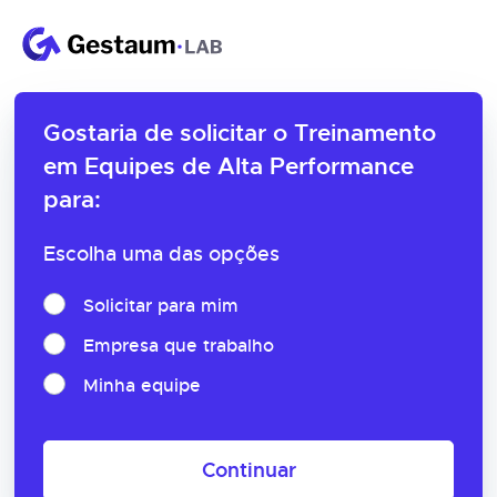
Gostaria de solicitar o
Treinamento
em Equipes de Alta Performance
para:
Escolha uma das opções
Solicitar para mim
Empresa que trabalho
Minha equipe
Continuar