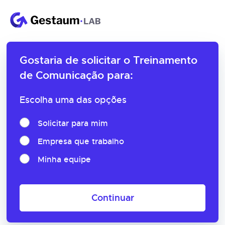
Gostaria de solicitar o
Treinamento
de Comunicação para:
Escolha uma das opções
Solicitar para mim
Empresa que trabalho
Minha equipe
Continuar