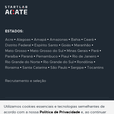
ESTADOS:
Acre
Alagoas
Amapá
Amazonas
Bahia
Ceará
Distrito Federal
Espírito Santo
Goiás
Maranhão
Mato Grosso
Mato Grosso do Sul
Minas Gerais
Pará
Paraíba
Paraná
Pernambuco
Piauí
Rio de Janeiro
Rio Grande do Norte
Rio Grande do Sul
Rondônia
Roraima
Santa Catarina
São Paulo
Sergipe
Tocantins
Recrutamento e seleção
Utilizamos cookies essenciais e tecnologias semelhantes de
acordo com a nossa
Política de Privacidade
e, ao continuar
© Gestaum Lab ® Todos os direitos reservados.