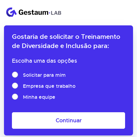
Gostaria de solicitar o
Treinamento
de Diversidade e Inclusão para:
Escolha uma das opções
Solicitar para mim
Empresa que trabalho
Minha equipe
Continuar