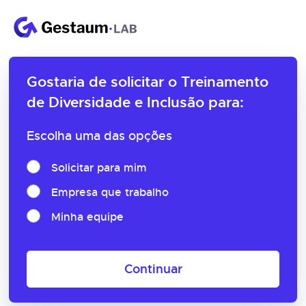
Gostaria de solicitar o
Treinamento
de Diversidade e Inclusão para:
Escolha uma das opções
Solicitar para mim
Empresa que trabalho
Minha equipe
Continuar