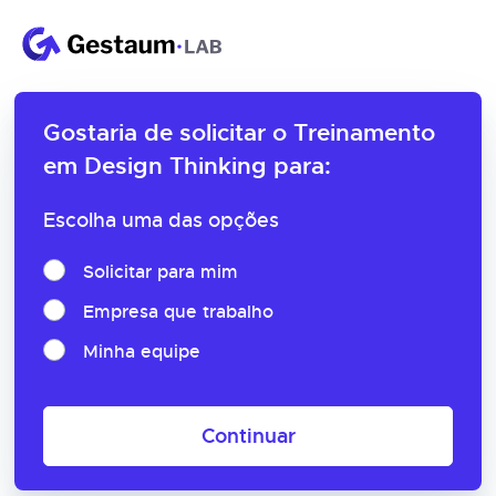
Gostaria de solicitar o
Treinamento
em Design Thinking para:
Escolha uma das opções
Solicitar para mim
Empresa que trabalho
Minha equipe
Continuar