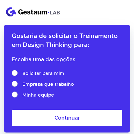
Gostaria de solicitar o
Treinamento
em Design Thinking para:
Escolha uma das opções
Solicitar para mim
Empresa que trabalho
Minha equipe
Continuar