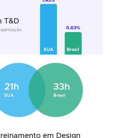
m T&D
organização
21h
33h
EUA
Brasil
 Treinamento em Design