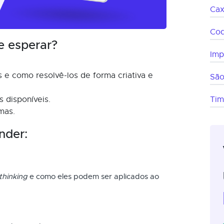
Cax
Co
e esperar?
Imp
 e como resolvê-los de forma criativa e
São
 disponíveis.
Ti
mas.
nder:
thinking
e como eles podem ser aplicados ao