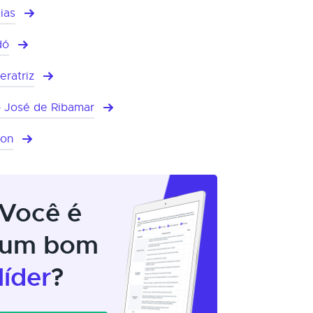
ias
dó
eratriz
 José de Ribamar
mon
Você é
um bom
líder
?