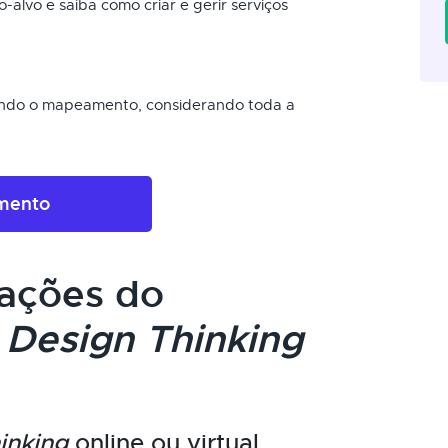
alvo e saiba como criar e gerir serviços
endo o mapeamento, considerando toda a
amento
cações do
m
Design Thinking
inking
online ou virtual