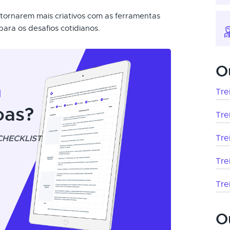
e tornarem mais criativos com as ferramentas
ara os desafios cotidianos.
O
m
Tre
oas?
Tre
CHECKLIST
Tre
Tre
Tre
O