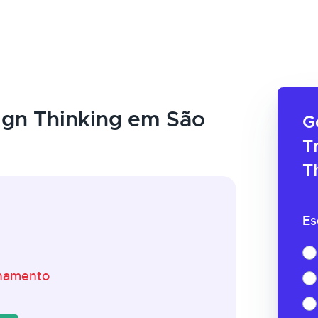
gn Thinking em São
G
T
T
Es