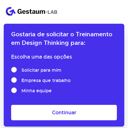
Gostaria de solicitar o
Treinamento
em Design Thinking para:
Escolha uma das opções
Solicitar para mim
Empresa que trabalho
Minha equipe
Continuar