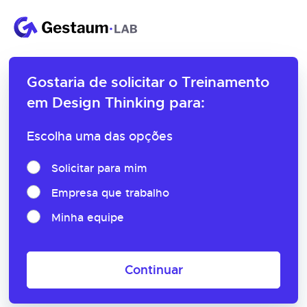
Gostaria de solicitar o
Treinamento
em Design Thinking para:
Escolha uma das opções
Solicitar para mim
Empresa que trabalho
Minha equipe
Continuar