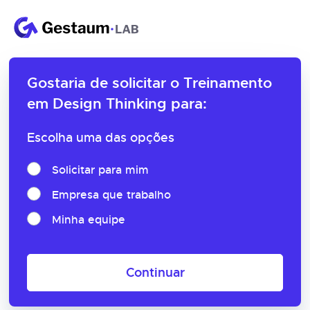
Gostaria de solicitar o
Treinamento
em Design Thinking para:
Escolha uma das opções
Solicitar para mim
Empresa que trabalho
Minha equipe
Continuar