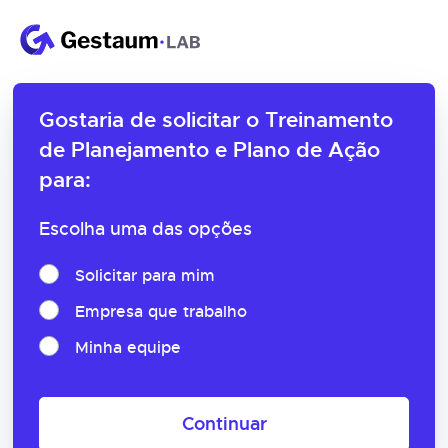
Gostaria de solicitar o
Treinamento
de Planejamento e Plano de Ação
para:
Escolha uma das opções
Solicitar para mim
Empresa que trabalho
Minha equipe
Continuar