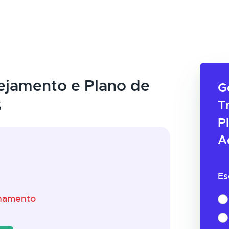
ejamento e Plano de
G
S
T
P
A
Es