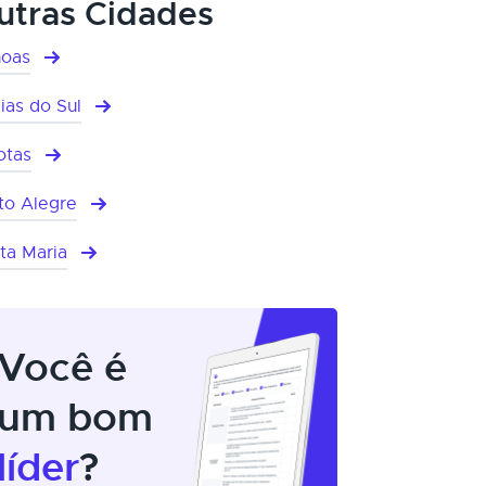
utras Cidades
oas
ias do Sul
otas
to Alegre
ta Maria
Você é
um bom
líder
?