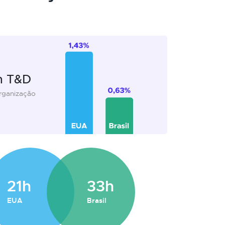
m T&D
organização
21h
33h
EUA
Brasil