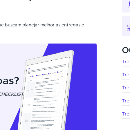
que buscam planejar melhor as entregas e
O
Tre
m
Tre
oas?
Tre
CHECKLIST
Tre
Tre