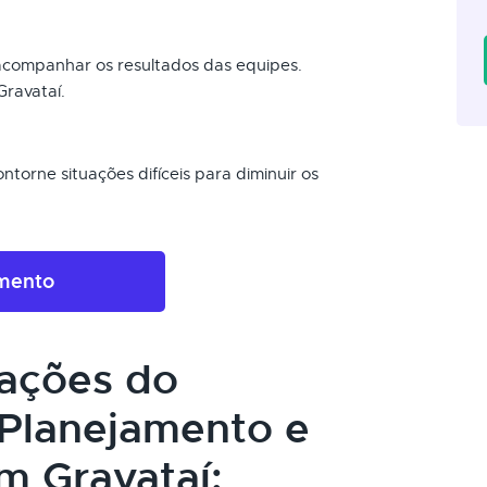
 acompanhar os resultados das equipes.
ravataí.
torne situações difíceis para diminuir os
amento
cações do
Planejamento e
m Gravataí: