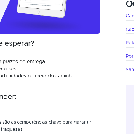
O
Can
Cax
e esperar?
Pel
Por
 prazos de entrega.
ecursos.
San
ortunidades no meio do caminho,
nder:
is são as competências-chave para garantir
 fraquezas.