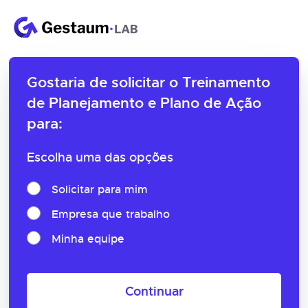
Gostaria de solicitar o
Treinamento
de Planejamento e Plano de Ação
para:
Escolha uma das opções
Solicitar para mim
Empresa que trabalho
Minha equipe
Continuar