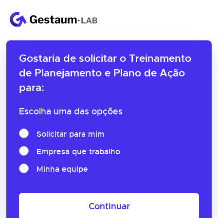
Gostaria de solicitar o
Treinamento
de Planejamento e Plano de Ação
para:
Escolha uma das opções
Solicitar para mim
Empresa que trabalho
Minha equipe
Continuar