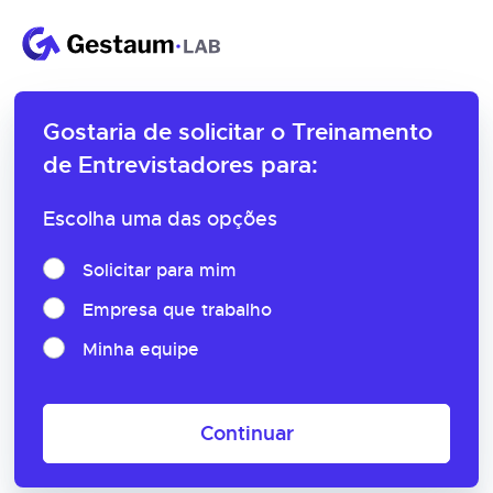
Gostaria de solicitar o
Treinamento
de Entrevistadores para:
Escolha uma das opções
Solicitar para mim
Empresa que trabalho
Minha equipe
Continuar