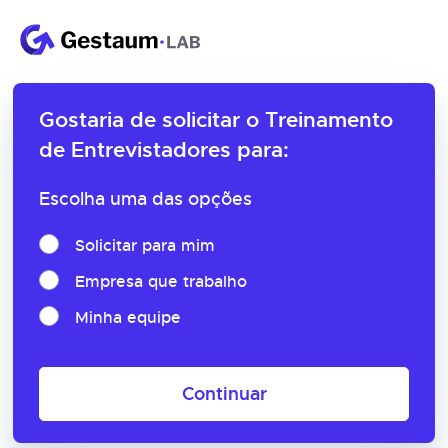
Gostaria de solicitar o
Treinamento
de Entrevistadores para:
Escolha uma das opções
Solicitar para mim
Empresa que trabalho
Minha equipe
Continuar