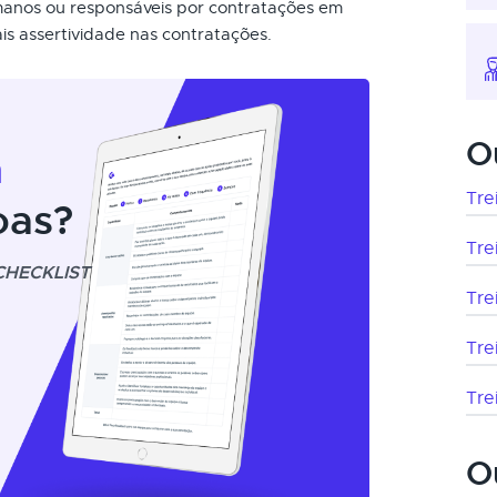
manos ou responsáveis por contratações em
s assertividade nas contratações.
O
m
Tre
oas?
Tre
CHECKLIST
Tre
Tre
Tre
O