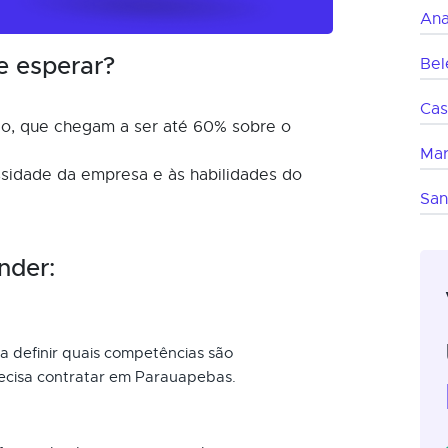
Ana
e esperar?
Be
Cas
o, que chegam a ser até 60% sobre o
Ma
ssidade da empresa e às habilidades do
San
nder:
a definir quais competências são
recisa contratar em Parauapebas.