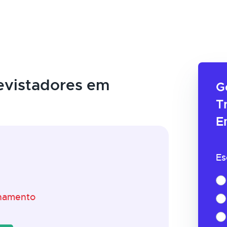
evistadores em
G
T
E
Es