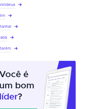
nindeua
lém
tanhal
rabá
tarém
Você é
um bom
líder
?