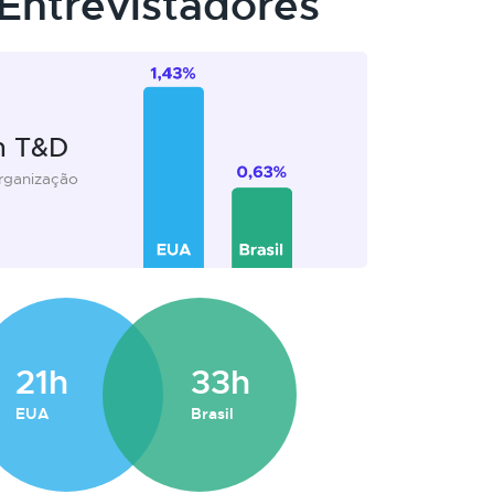
Entrevistadores
m T&D
organização
21h
33h
EUA
Brasil