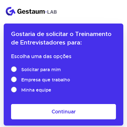
Gostaria de solicitar o
Treinamento
de Entrevistadores para:
Escolha uma das opções
Solicitar para mim
Empresa que trabalho
Minha equipe
Continuar