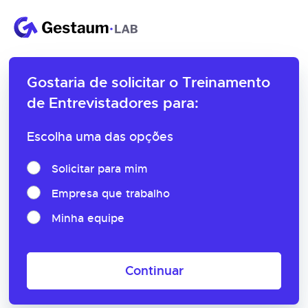
Gostaria de solicitar o
Treinamento
de Entrevistadores para:
Escolha uma das opções
Solicitar para mim
Empresa que trabalho
Minha equipe
Continuar