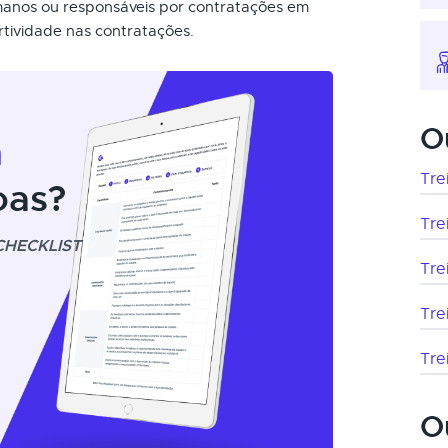
manos ou responsáveis por contratações em
rtividade nas contratações.
O
m
Tre
oas?
Tre
CHECKLIST
Tre
Tre
Tre
O