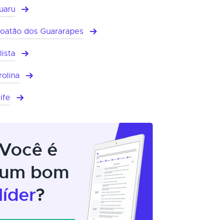
uaru
oatão dos Guararapes
lista
rolina
ife
Você é
um bom
líder
?