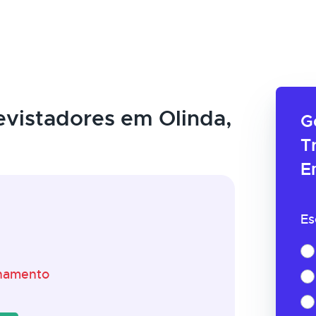
evistadores em Olinda,
G
T
E
Es