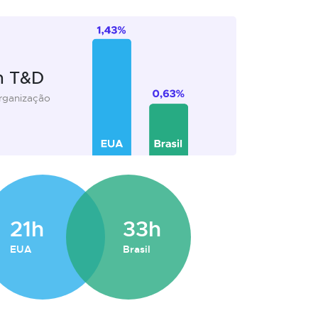
m T&D
organização
21h
33h
EUA
Brasil