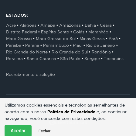
ESTADOS:
Acre
Alagoas
Amapá
Amazonas
Bahia
Ceará
Distrito Federal
Espírito Santo
Goiás
Maranhão
Mato Grosso
Mato Grosso do Sul
Minas Gerais
Pará
Paraíba
Paraná
Pernambuco
Piauí
Rio de Janeiro
Rio Grande do Norte
Rio Grande do Sul
Rondônia
Roraima
Santa Catarina
São Paulo
Sergipe
Tocantins
Recrutamento e seleção
Utilizamos cookies essenciais e tecnologias semelhantes de
acordo com a nossa
Política de Privacidade
e, ao continuar
© Gestaum Lab ® Todos os direitos reservados.
navegando, você concorda com estas condições.
Aceitar
Fechar