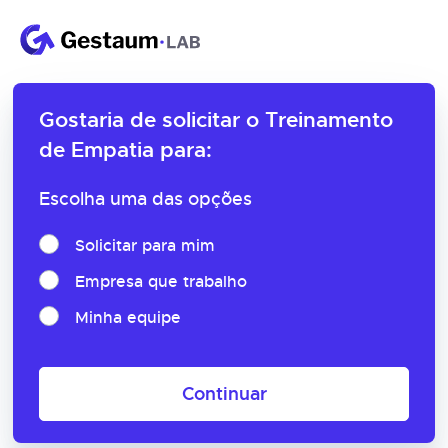
Gostaria de solicitar o
Treinamento
de Empatia para:
Escolha uma das opções
Solicitar para mim
Empresa que trabalho
Minha equipe
Continuar