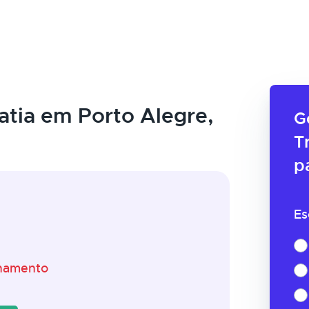
tia em Porto Alegre,
G
T
p
Es