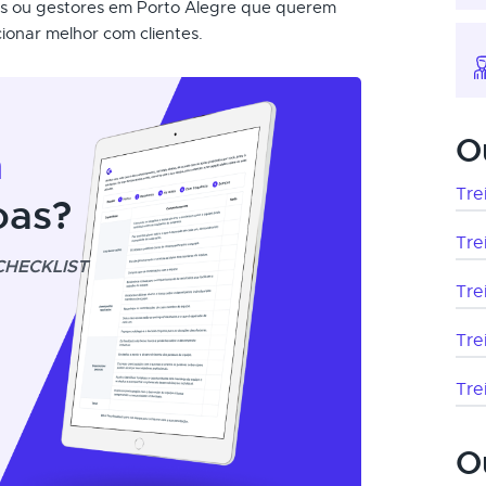
is ou gestores em Porto Alegre que querem
cionar melhor com clientes.
O
m
Tre
oas?
Tre
CHECKLIST
Tre
Tre
Tre
O