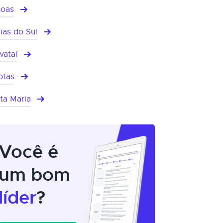
oas
ias do Sul
vataí
otas
ta Maria
Você é
um bom
líder
?