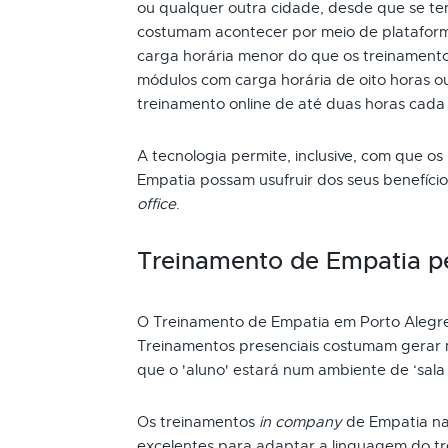
ou qualquer outra cidade, desde que se ten
costumam acontecer por meio de plataform
carga horária menor do que os treinamento
módulos com carga horária de oito horas ou
treinamento online de até duas horas cada
A tecnologia permite, inclusive, com que os
Empatia possam usufruir dos seus benefíc
office
.
Treinamento de Empatia p
O Treinamento de Empatia em Porto Alegre
Treinamentos presenciais costumam gerar m
que o 'aluno' estará num ambiente de ‘sala 
Os treinamentos
in company
de Empatia na
excelentes para adaptar a linguagem do t