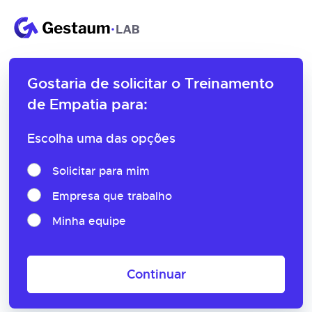
Gostaria de solicitar o
Treinamento
de Empatia para:
Escolha uma das opções
Solicitar para mim
Empresa que trabalho
Minha equipe
Continuar